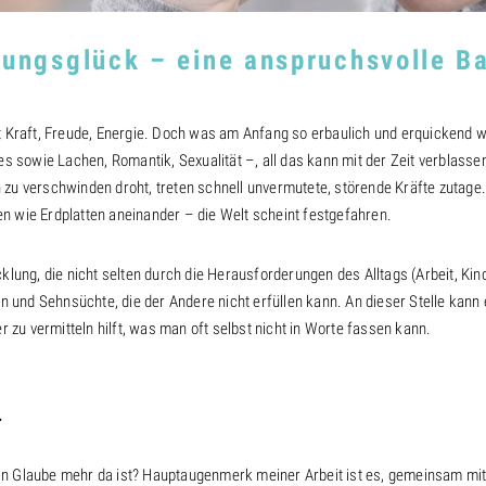
ungsglück – eine anspruchsvolle B
t Kraft, Freude, Energie. Doch was am Anfang so erbaulich und erquickend w
sowie Lachen, Romantik, Sexualität –, all das kann mit der Zeit verblasse
 zu verschwinden droht, treten schnell unvermutete, störende Kräfte zutage
n wie Erdplatten aneinander – die Welt scheint festgefahren.
cklung, die nicht selten durch die Herausforderungen des Alltags (Arbeit, Kin
und Sehnsüchte, die der Andere nicht erfüllen kann. An dieser Stelle kann 
er zu vermitteln hilft, was man oft selbst nicht in Worte fassen kann.
.
in Glaube mehr da ist? Hauptaugenmerk meiner Arbeit ist es, gemeinsam mi